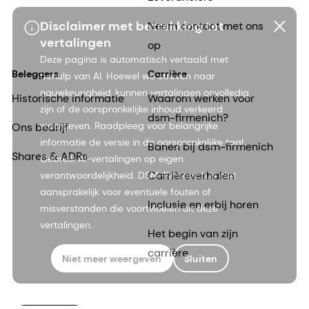
Disclaimer met betrekking tot
Neem contact met ons
vertalingen
op
Deze pagina is automatisch vertaald met
Beleggers
Carrière
behulp van AI. Hoewel we streven naar
nauwkeurigheid, kunnen vertalingen onvolledig
Historische informatie
Waarom werken voor
zijn of de oorspronkelijke inhoud verkeerd
dsm-firmenich?
weergeven. Raadpleeg voor belangrijke
Ons bedrijf
informatie de versie in de oorspronkelijke taal.
Banen bij dsm-firmenich
Shares & ADRs
Gebruik AI-vertalingen op eigen
Carrièreverhalen
verantwoordelijkheid. DSM-Firmenich is niet
aansprakelijk voor eventuele fouten of
Inclusie en erbij horen
misverstanden die voortvloeien uit deze
vertalingen.
Het begin van zijn
carrière
Niet meer weergeven
Sluiten