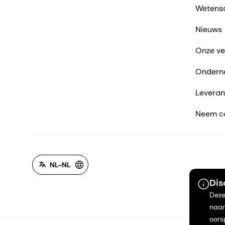
Wetens
Nieuws
Onze ve
Ondern
Leveran
Neem co
NL-NL
Dis
Deze
naar
oors