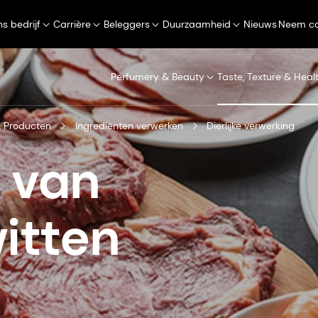
s bedrijf
Carrière
Beleggers
Duurzaamheid
Nieuws
Neem co
Perfumery & Beauty
Taste, Texture & Heal
 Producten
Ingrediënten verwerken
Dierlijke verwerking
 van
witten