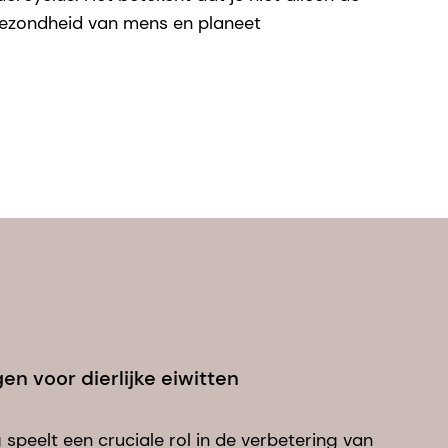
e gezondheid van mens en planeet
n voor dierlijke eiwitten
speelt een cruciale rol in de verbetering van