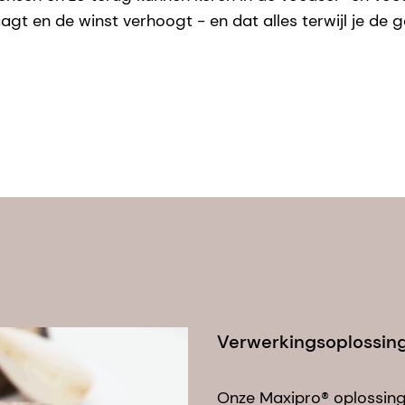
aagt en de winst verhoogt - en dat alles terwijl je d
Verwerkingsoplossinge
Onze Maxipro® oplossing 