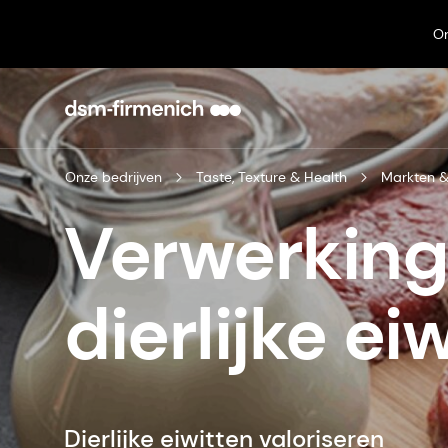
On
Onze bedrijven
Taste, Texture & Health
Markten &
Verwerking
dierlijke ei
Dierlijke eiwitten valoriseren