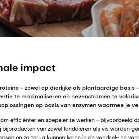
male impact
eïne - zowel op dierlijke als plantaardige basis -
iëntie te maximaliseren en nevenstromen te valori
soplossingen op basis van enzymen waarmee je vee
om efficiënter en soepeler te werken - bijvoorbeeld 
 bijproducten van zowel landdieren als vis worden gem
ensen en zo terug kunnen keren in de voedsel- en voede