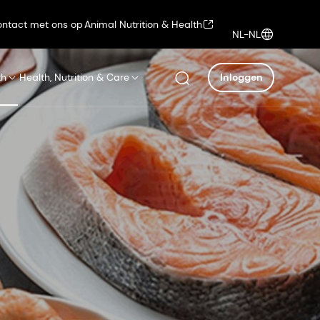
ntact met ons op
Animal Nutrition & Health
NL-NL
th
Health, Nutrition & Care
Inloggen