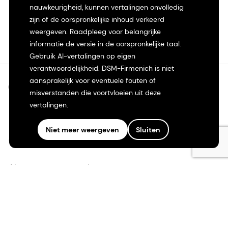
nauwkeurigheid, kunnen vertalingen onvolledig
zijn of de oorspronkelijke inhoud verkeerd
weergeven. Raadpleeg voor belangrijke
informatie de versie in de oorspronkelijke taal.
Gebruik AI-vertalingen op eigen
verantwoordelijkheid. DSM-Firmenich is niet
aansprakelijk voor eventuele fouten of
©2026 dsm-firmenich. Alle rechten voorbehouden.
misverstanden die voortvloeien uit deze
vertalingen.
Privacyverklaring
Niet meer weergeven
Sluiten
Gebruiksvoorwaarden
Algemene voorwaarden
Californië Transparantie
Toegankelijkheidsverklaring