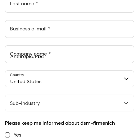
Last name
Business e-mail
Company name
Anthropic, PBC
Country
548 Market St Pmb 90375, San Francisco, California, US
United States
Sub-industry
Please keep me informed about dsm-firmenich
Yes