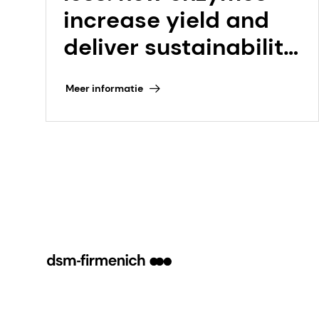
increase yield and
deliver sustainability
benefits in oil
Meer informatie
processing