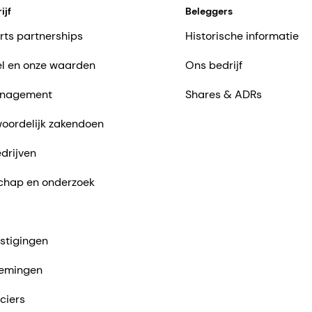
ijf
Beleggers
rts partnerships
Historische informatie
l en onze waarden
Ons bedrijf
nagement
Shares & ADRs
oordelijk zakendoen
drijven
chap en onderzoek
stigingen
emingen
ciers