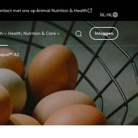
ntact met ons op
Animal Nutrition & Health
NL-NL
th
Health, Nutrition & Care
Inloggen
apal™ A2