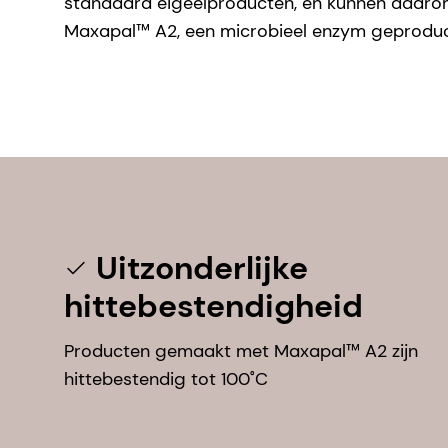
standaard eigeelproducten, en kunnen daarom
Maxapal™ A2, een microbieel enzym geproducee
Uitzonderlijke
hittebestendigheid
Producten gemaakt met Maxapal™ A2 zijn
hittebestendig tot 100˚C