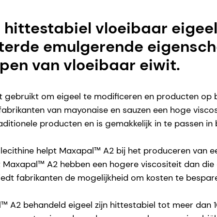
hittestabiel vloeibaar eigeel
eterde emulgerende eigensch
en van vloeibaar eiwit.
ebruikt om eigeel te modificeren en producten op ba
rikanten van mayonaise en sauzen een hoge viscositeit
aditionele producten en is gemakkelijk in te passen i
solecithine helpt Maxapal™ A2 bij het produceren van e
Maxapal™ A2 hebben een hogere viscositeit dan die 
biedt fabrikanten de mogelijkheid om kosten te bespare
2 behandeld eigeel zijn hittestabiel tot meer dan 10