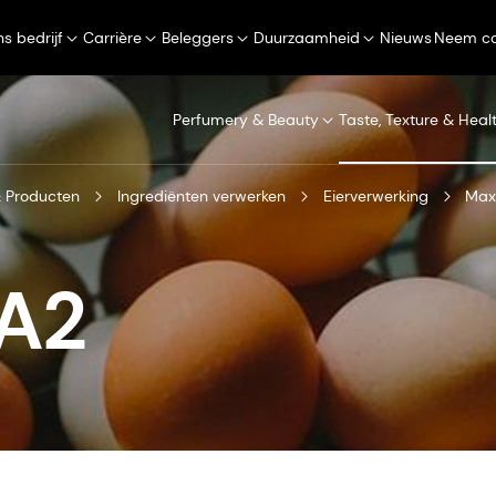
s bedrijf
Carrière
Beleggers
Duurzaamheid
Nieuws
Neem co
Perfumery & Beauty
Taste, Texture & Heal
 Producten
Ingrediënten verwerken
Eierverwerking
Max
A2