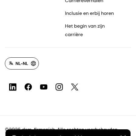
op
Beleggers
Carrière
Historische informatie
Waarom werken voor
dsm-firmenich?
Ons bedrijf
Banen bij dsm-firmenich
Shares & ADRs
Carrièreverhalen
Inclusie en erbij horen
Het begin van zijn
carrière
NL-NL