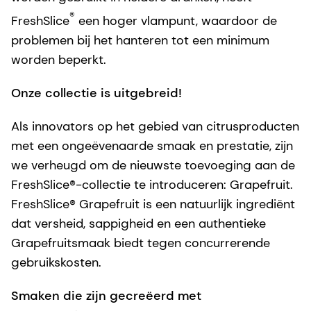
vermindert het aantal off notes en verhoogt de
®
frisheid en sappigheid. FreshSlice
Limoen,
Citroen, Sinaasappel en Grapefruit bevatten
minder terpenen dan traditionele koudgeperste
oliën, wat zorgt voor een superieure helderheid in
dranken met een geweldige smaak. En in
tegenstelling tot ethanolspoelingen, die meestal
worden gebruikt in heldere dranken, heeft
®
FreshSlice
een hoger vlampunt, waardoor de
problemen bij het hanteren tot een minimum
worden beperkt.
Onze collectie is uitgebreid!
Als innovators op het gebied van citrusproducten
met een ongeëvenaarde smaak en prestatie, zijn