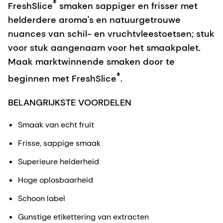
we verheugd om de nieuwste toevoeging aan de
FreshSlice®-collectie te introduceren: Grapefruit.
FreshSlice® Grapefruit is een natuurlijk ingrediënt
dat versheid, sappigheid en een authentieke
Grapefruitsmaak biedt tegen concurrerende
gebruikskosten.
Smaken die zijn gecreëerd met
®
FreshSlice
smaken sappiger en frisser met
helderdere aroma's en natuurgetrouwe
nuances van schil- en vruchtvleestoetsen; stuk
voor stuk aangenaam voor het smaakpalet.
Maak marktwinnende smaken door te
®
beginnen met FreshSlice
.
BELANGRIJKSTE VOORDELEN