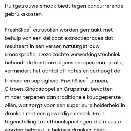
Maak kennis metFreshSlice®
Als leider in het creëren van geconcentreerde
citrusproducten en smaaksystemen met
ongeëvenaarde smaakprestaties hebben we
FreshSlice® gecreëerd. FreshSlice® is een
gepatenteerde verzameling citrusoliën voor
aroma's die een unieke versheid, sappigheid en
fruitgetrouwe smaak biedt tegen concurrerende
gebruikskosten.
®
FreshSlice
citrusoliën worden gemaakt met
behulp van een delicaat extractieproces dat
resulteert in een verser, natuurgetrouw
smaakprofiel. Deze zachte verwerkingstechniek
behoudt de kostbare eigenschappen van de olie,