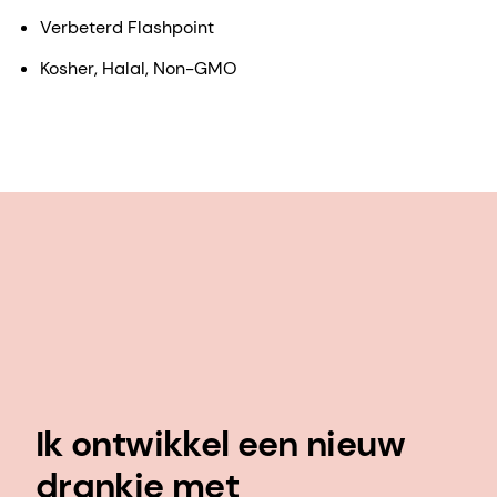
Smaak van echt fruit
Frisse, sappige smaak
Superieure helderheid
Hoge oplosbaarheid
Schoon label
Gunstige etikettering van extracten
Verbeterd Flashpoint
Kosher, Halal, Non-GMO