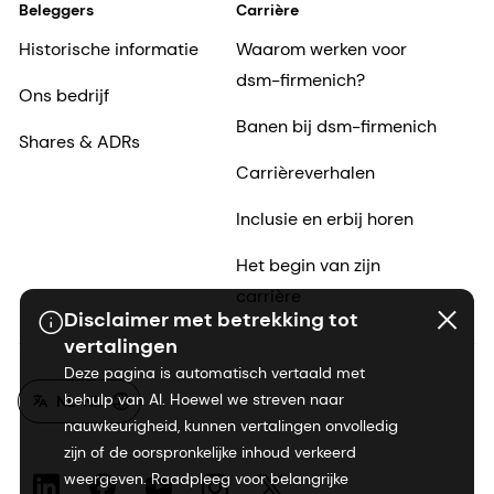
Beleggers
Carrière
Historische informatie
Waarom werken voor
dsm-firmenich?
Ons bedrijf
Banen bij dsm-firmenich
Shares & ADRs
Carrièreverhalen
Inclusie en erbij horen
Het begin van zijn
carrière
Disclaimer met betrekking tot
vertalingen
Deze pagina is automatisch vertaald met
behulp van AI. Hoewel we streven naar
NL-NL
nauwkeurigheid, kunnen vertalingen onvolledig
zijn of de oorspronkelijke inhoud verkeerd
weergeven. Raadpleeg voor belangrijke