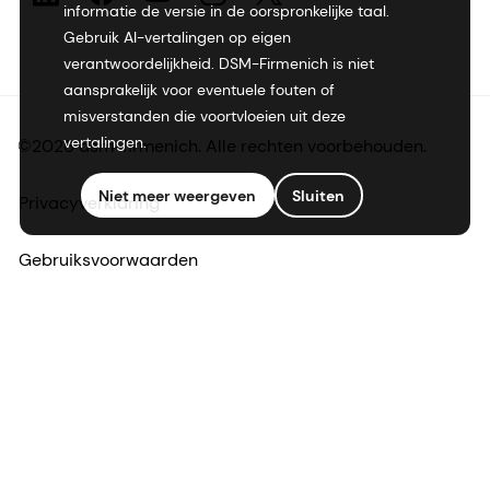
informatie de versie in de oorspronkelijke taal.
Gebruik AI-vertalingen op eigen
verantwoordelijkheid. DSM-Firmenich is niet
aansprakelijk voor eventuele fouten of
misverstanden die voortvloeien uit deze
vertalingen.
©2026 dsm-firmenich. Alle rechten voorbehouden.
Niet meer weergeven
Sluiten
Privacyverklaring
Gebruiksvoorwaarden
Algemene voorwaarden
Californië Transparantie
Toegankelijkheidsverklaring
Juridische informatie