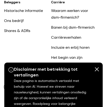
Beleggers
Carrière
Historische informatie
Waarom werken voor
dsm-firmenich?
Ons bedrijf
Banen bij dsm-firmenich
Shares & ADRs
Carrièreverhalen
Inclusie en erbij horen
Het begin van zijn
carrière
Disclaimer met betrekking tot
vertalingen
Deze pagina is automatisch vertaald met
behulp van AI. Hoewel we streven naar
NL-NL
nauwkeurigheid, kunnen vertalingen onvolledig
zijn of de oorspronkelijke inhoud verkeerd
weergeven. Raadpleeg voor belangrijke