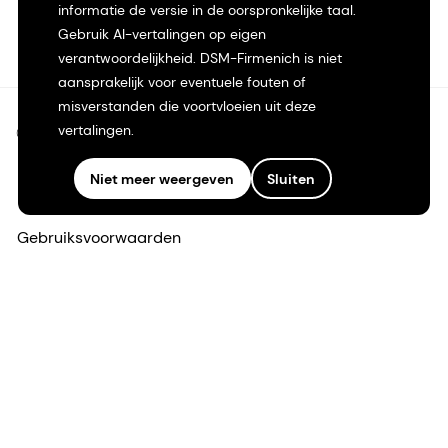
informatie de versie in de oorspronkelijke taal.
Gebruik AI-vertalingen op eigen
verantwoordelijkheid. DSM-Firmenich is niet
aansprakelijk voor eventuele fouten of
misverstanden die voortvloeien uit deze
vertalingen.
©2026 dsm-firmenich. Alle rechten voorbehouden.
Niet meer weergeven
Sluiten
Privacyverklaring
Gebruiksvoorwaarden
Algemene voorwaarden
Californië Transparantie
Toegankelijkheidsverklaring
Juridische informatie