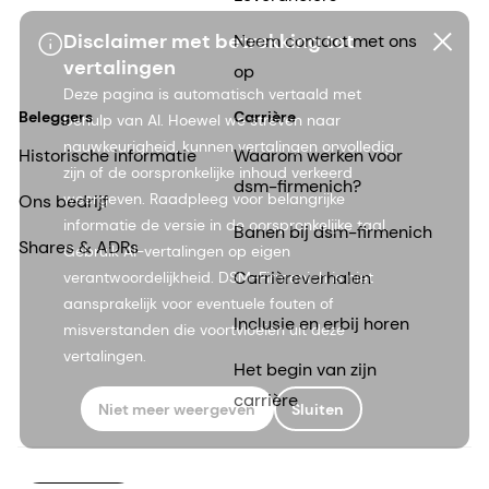
Disclaimer met betrekking tot
Neem contact met ons
vertalingen
op
Deze pagina is automatisch vertaald met
Beleggers
Carrière
behulp van AI. Hoewel we streven naar
nauwkeurigheid, kunnen vertalingen onvolledig
Historische informatie
Waarom werken voor
zijn of de oorspronkelijke inhoud verkeerd
dsm-firmenich?
weergeven. Raadpleeg voor belangrijke
Ons bedrijf
informatie de versie in de oorspronkelijke taal.
Banen bij dsm-firmenich
Shares & ADRs
Gebruik AI-vertalingen op eigen
Carrièreverhalen
verantwoordelijkheid. DSM-Firmenich is niet
aansprakelijk voor eventuele fouten of
Inclusie en erbij horen
misverstanden die voortvloeien uit deze
vertalingen.
Het begin van zijn
carrière
Niet meer weergeven
Sluiten