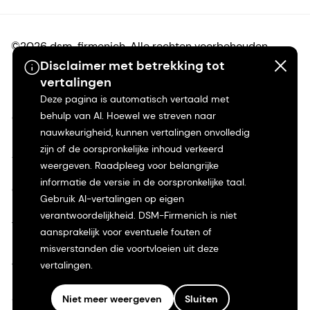
©2026 dsm-firmenich. Alle rechten voorbehouden.
Disclaimer met betrekking tot
vertalingen
Privacyverklaring
Deze pagina is automatisch vertaald met
behulp van AI. Hoewel we streven naar
Gebruiksvoorwaarden
nauwkeurigheid, kunnen vertalingen onvolledig
zijn of de oorspronkelijke inhoud verkeerd
Algemene voorwaarden
weergeven. Raadpleeg voor belangrijke
informatie de versie in de oorspronkelijke taal.
Californië Transparantie
Gebruik AI-vertalingen op eigen
verantwoordelijkheid. DSM-Firmenich is niet
Toegankelijkheidsverklaring
aansprakelijk voor eventuele fouten of
misverstanden die voortvloeien uit deze
Juridische informatie
vertalingen.
Sitemap
Niet meer weergeven
Sluiten