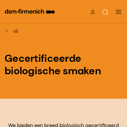
US
Gecertificeerde
biologische smaken
We bieden een breed biologisch gecertificeerd