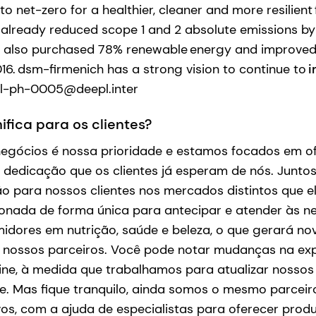
to net-zero for a healthier, cleaner and more resilient
already reduced scope 1 and 2 absolute emissions by
e also purchased 78% renewable energy and improved 
6. dsm-firmenich has a strong vision to continue to
i
ml-ph-0005@deepl.inter
ifica para os clientes?
negócios é nossa prioridade e estamos focados em of
 dedicação que os clientes já esperam de nós. Junto
ão para nossos clientes nos mercados distintos que 
cionada de forma única para antecipar e atender às 
idores em nutrição, saúde e beleza, o que gerará no
 nossos parceiros. Você pode notar mudanças na exp
line, à medida que trabalhamos para atualizar nosso
e. Mas fique tranquilo, ainda somos o mesmo parceir
vos, com a ajuda de especialistas para oferecer produ