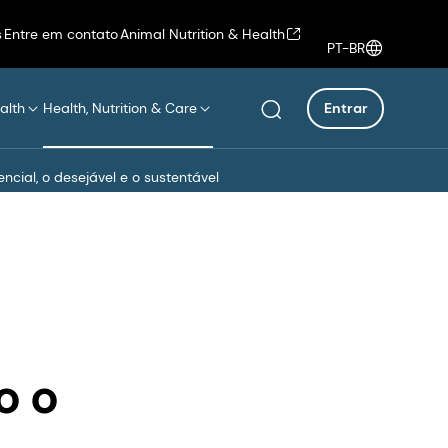
s
Entre em contato
Animal Nutrition & Health
PT-BR
alth
Health, Nutrition & Care
Entrar
cial, o desejável e o sustentável
o o