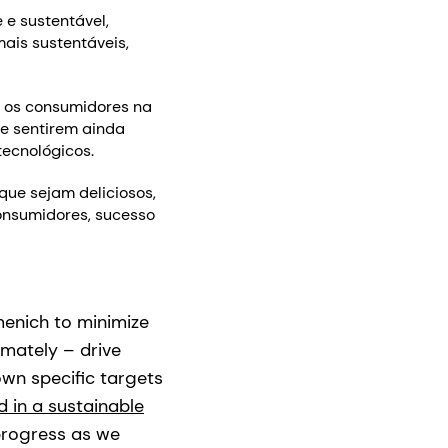
 e sustentável,
ais sustentáveis,
 os consumidores na
se sentirem ainda
otecnológicos.
que sejam deliciosos,
consumidores, sucesso
menich to minimize
mately – drive
own specific targets
d in a sustainable
 progress as we