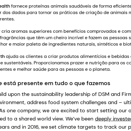
ealth
fornece proteínas animais saudáveis de forma eficiente
 dos dados para tornar as práticas de criação de animais m
rentes.
y
cria aromas superiores com benefícios comprovados e com
ragrâncias que têm um cheiro incrível e fazem as pessoas 
hor e maior paleta de ingredientes naturais, sintéticos e bi
lth
ajuda os clientes a criar produtos alimentícios e bebidas 
is e sustentáveis. Proporcionamos prazer e nutrição para os 
ientes e melhor saúde para as pessoas e o planeta.
e está presente em tudo o que fazemos
uild upon the sustainability leadership of DSM and Fir
vironment, address food system challenges and – ulti
As one company, we are excited to start setting our 
ored to a shared world view. We’ve been
deeply investe
ars and in 2016, we set climate targets to track our