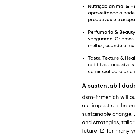
Nutrição animal & H
aproveitando o poder
produtivas e transpa
Perfumaria & Beaut
vanguarda. Criamos f
melhor, usando a mel
Taste, Texture & Hea
nutritivos, acessíve
comercial para os cl
A sustentabilidad
dsm-firmenich will b
our impact on the en
sustainable change. 
and strategies, tail
future
for many ye