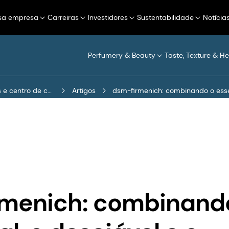
sa empresa
Carreiras
Investidores
Sustentabilidade
Notícia
Perfumery & Beauty
Taste, Texture & He
Notícias e centro de conhecimento
Artigos
dsm-firmenich: combinando o essen
rmenich: combinand