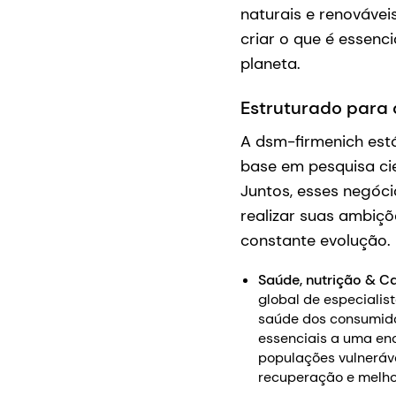
naturais e renováve
criar o que é essenc
planeta.
Estruturado para
A dsm-firmenich est
base em pesquisa cie
Juntos, esses negóci
realizar suas ambiç
constante evolução.
Saúde, nutrição & C
global de especialis
saúde dos consumido
essenciais a uma eno
populações vulneráv
recuperação e melh