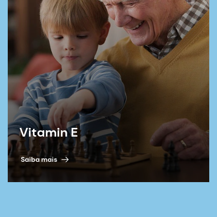
7. Vilar-Gomez, E. et al. Vitamin E Improves
Transplant-Free Survival and Hepatic
Decompensation Among Patients With
Nonalcoholic Steatohepatitis and Advanced
Fibrosis (A vitamina E melhora a sobrevida livre
de transplante e a descompensação hepática
entre pacientes com esteatohepatite não
alcoólica e fibrose avançada). Hepatologia 71,
495-509 (2020).
Vitamin E
8. Sanyal, A. J. et al. Pioglitazona, vitamina E ou
placebo para esteatohepatite não-alcoólica. N
Saiba mais
Engl J Med 362, 1675-1685 (2010).
9. Lavine, J. E. et al. Efeito da vitamina E ou da
metformina no tratamento da doença hepática