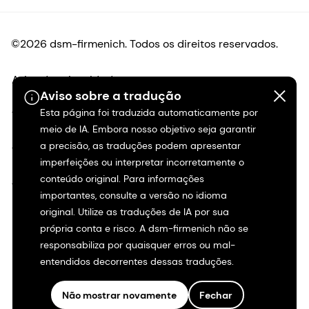
©2026 dsm-firmenich. Todos os direitos reservados.
Aviso de privacidade
Aviso sobre a tradução
Esta página foi traduzida automaticamente por
Termos de uso
meio de IA. Embora nosso objetivo seja garantir
a precisão, as traduções podem apresentar
Termos e condições
imperfeições ou interpretar incorretamente o
conteúdo original. Para informações
Transparência na Califórnia
importantes, consulte a versão no idioma
original. Utilize as traduções de IA por sua
Declaração de acessibilidade
própria conta e risco. A dsm-firmenich não se
responsabiliza por quaisquer erros ou mal-
Informações legais
entendidos decorrentes dessas traduções.
Mapa do site
Não mostrar novamente
Fechar