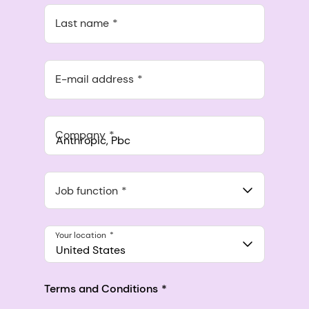
Last name
E-mail address
Company
Anthropic, PBC
548 Market St Pmb 90375, San Francisco, California, US
Job function
Your location
United States
Terms and Conditions