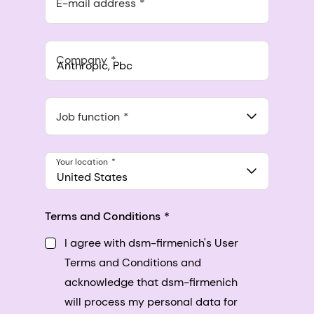
E-mail address
Company
Anthropic, PBC
548 Market St Pmb 90375, San Francisco, California, US
Job function
Your location
United States
Terms and Conditions
I agree with dsm-firmenich's User
Terms and Conditions and
acknowledge that dsm-firmenich
will process my personal data for