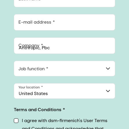
E-mail address
Company
Anthropic, PBC
548 Market St Pmb 90375, San Francisco, California, US
Job function
Your location
United States
Terms and Conditions
I agree with dsm-firmenich's User Terms
and Conditions and acknowledge that