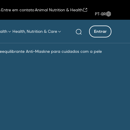
s
Entre em contato
Animal Nutrition & Health
PT-BR
alth
Health, Nutrition & Care
Entrar
eequilibrante Anti-Maskne para cuidados com a pele