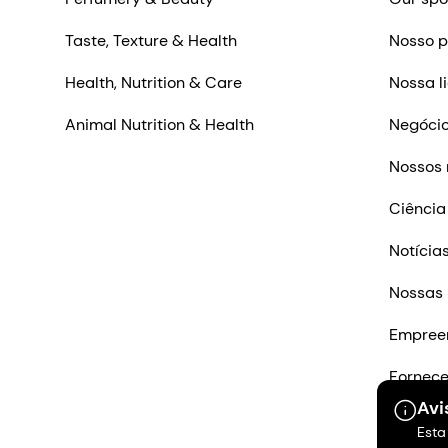
Taste, Texture & Health
Nosso p
Health, Nutrition & Care
Nossa l
Animal Nutrition & Health
Negócio
Nossos 
Ciência
Notícia
Nossas 
Empree
Fornec
Avi
Entre e
Esta