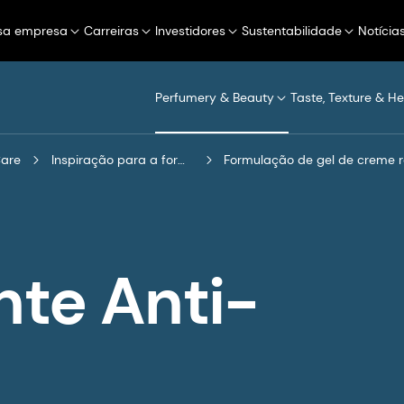
sa empresa
Carreiras
Investidores
Sustentabilidade
Notícia
Perfumery & Beauty
Taste, Texture & He
Care
Inspiração para a formulação
Formulação de gel de creme r
nte Anti-