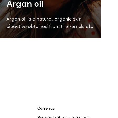
Argan oil
Argan oil is a natural, organic skin
bioactive obtained from the kernels of
the endemic argan tree (Argania
Spinosa kernel oil). This bioactive
ingredient is ECOCERT, COSMOS and
NATRUE organic certified.
Carreiras
Por que trabalhar na dsm-