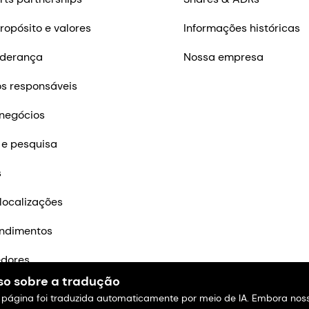
ropósito e valores
Informações históricas
iderança
Nossa empresa
s responsáveis
negócios
 e pesquisa
s
localizações
ndimentos
edores
so sobre a tradução
m contato
 página foi traduzida automaticamente por meio de IA. Embora nos