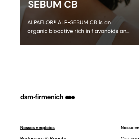
SEBUM CB
ALPAFLOR® ALP-SEBUM CB is an
organic bioactive rich in flavanoids and
oenothein B - key compounds that
show sebum-regulating and anti-
inflammatory activities. It is COSMOS
and NATRUE organic certified and Fair
for Life fair trade certified.
Nossos negócios
Nossa e
Perfumery & Beauty
Our spo