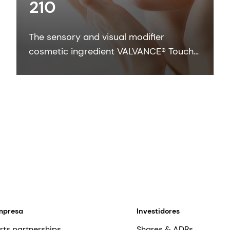
210
The sensory and visual modifier
cosmetic ingredient VALVANCE® Touch
210 provides anti-shine, silky touch and
a lightweight feel especially in sun care
formulations.
mpresa
Investidores
rts partnerships
Shares & ADRs