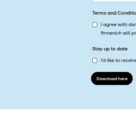
Terms and Conditi
I agree with d
firmenich will 
Stay up to date
I'd like to rec
Download here