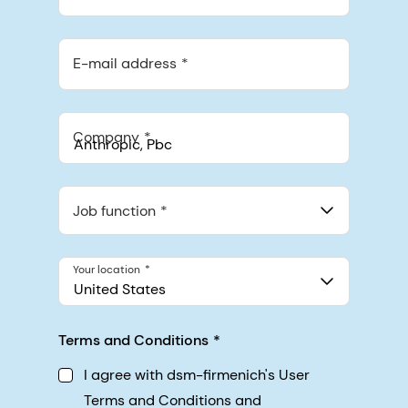
E-mail address
Company
Anthropic, PBC
548 Market St Pmb 90375, San Francisco, California, US
Job function
Your location
United States
Terms and Conditions
I agree with dsm-firmenich's User
Terms and Conditions and