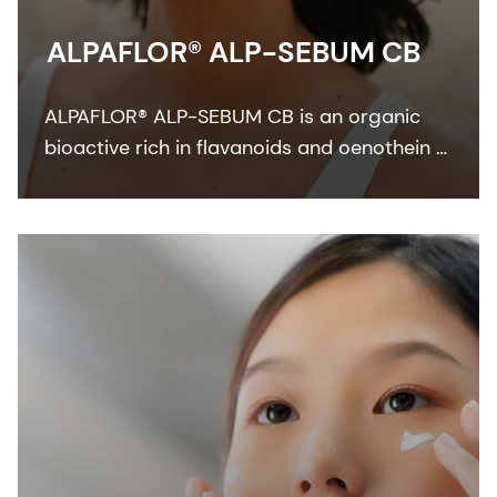
ALPAFLOR® ALP-SEBUM CB
ALPAFLOR® ALP-SEBUM CB is an organic
bioactive rich in flavanoids and oenothein B
- key compounds that show sebum-
regulating and anti-inflammatory activities.
It is COSMOS and NATRUE organic certified
and Fair for Life fair trade certified.