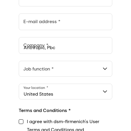
E-mail address
Company
Anthropic, PBC
548 Market St Pmb 90375, San Francisco, California, US
Job function
Your location
United States
Terms and Conditions
I agree with dsm-firmenich's User
Terms and Conditions and