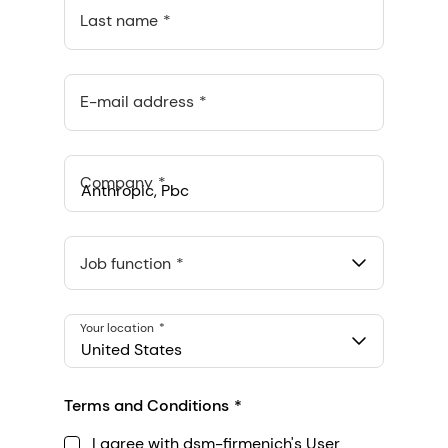
Last name
E-mail address
Company
Anthropic, PBC
548 Market St Pmb 90375, San Francisco, California, US
Job function
Your location
United States
Terms and Conditions
I agree with dsm-firmenich's User