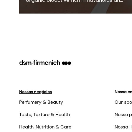
organic bioactive rich in flavanoids and
oenothein B - key compounds that
show sebum-regulating and anti-
inflammatory activities. It is COSMOS
and NATRUE organic certified and Fair
for Life fair trade certified.
Nossos negócios
Nossa e
Perfumery & Beauty
Our spo
Taste, Texture & Health
Nosso p
Health, Nutrition & Care
Nossa l