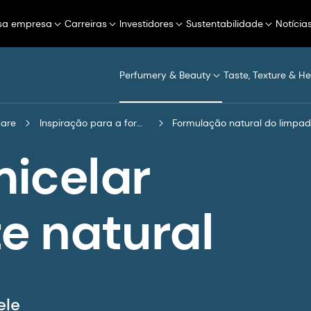
sa empresa
Carreiras
Investidores
Sustentabilidade
Notícia
Perfumery & Beauty
Taste, Texture & He
Care
Inspiração para a formulação
Formulação natural do limpad
icelar
e natural
ele