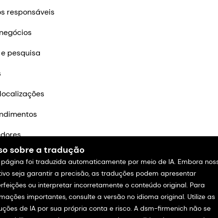
s responsáveis
negócios
 e pesquisa
s
localizações
ndimentos
edores
so sobre a tradução
m contato
 página foi traduzida automaticamente por meio de IA. Embora nos
tivo seja garantir a precisão, as traduções podem apresentar
rfeições ou interpretar incorretamente o conteúdo original. Para
rmações importantes, consulte a versão no idioma original. Utilize as
uções de IA por sua própria conta e risco. A dsm-firmenich não se