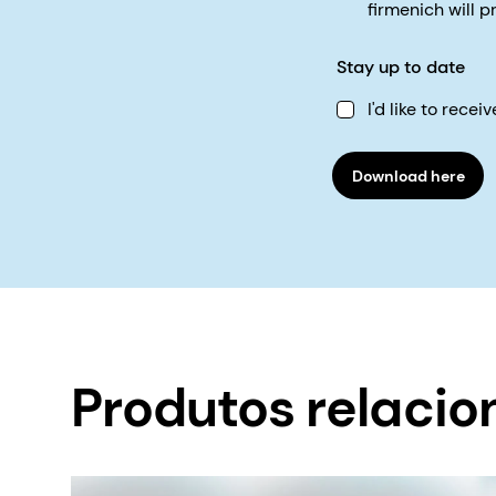
firmenich will 
Stay up to date
I'd like to rec
Download here
Produtos relaci