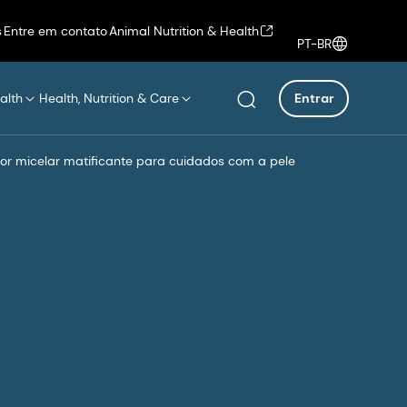
s
Entre em contato
Animal Nutrition & Health
PT-BR
alth
Health, Nutrition & Care
Entrar
or micelar matificante para cuidados com a pele