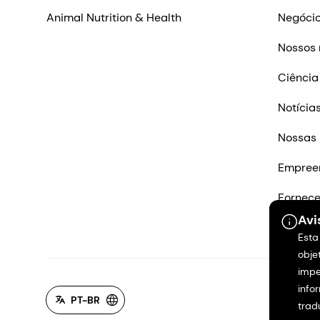
Animal Nutrition & Health
Negócio
Nossos 
Ciência
Notícia
Nossas 
Empree
Fornec
Avi
Entre e
Esta
obje
impe
info
PT-BR
trad