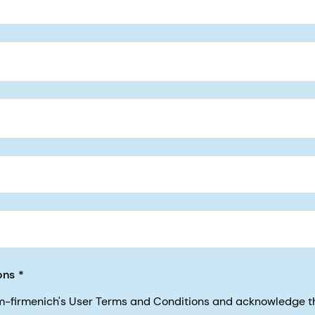
5, San Francisco, California, US
ons
sm-firmenich's User Terms and Conditions and acknowledge 