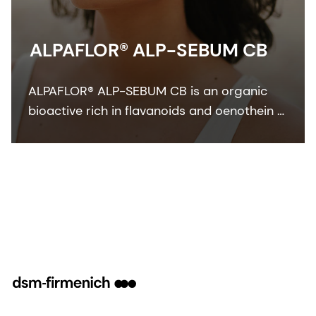
ALPAFLOR® ALP-SEBUM CB
ALPAFLOR® ALP-SEBUM CB is an organic
bioactive rich in flavanoids and oenothein B
- key compounds that show sebum-
regulating and anti-inflammatory activities.
It is COSMOS and NATRUE organic certified
and Fair for Life fair trade certified.