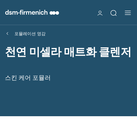
포뮬레이션 영감
천연 미셀라 매트화 클렌저
스킨 케어 포뮬러