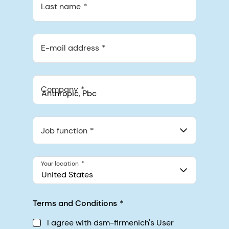
Last name
E-mail address
Company
Anthropic, PBC
548 Market St Pmb 90375, San Francisco, California, US
Job function
Your location
United States
Terms and Conditions
I agree with dsm-firmenich's User