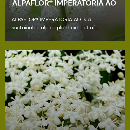
ALPAFLOR® IMPERATORIA AO
ALPAFLOR® IMPERATORIA AO is a
sustainable alpine plant extract of
Peucedanum ostruthium. This organic
extract is the ideal active ingredient for all
types of skin regenerating formulations.
This bioactive is ECOCERT, COSMOS, and
NATRUE organic certified, and Fair for Life
Fair Trade certified.