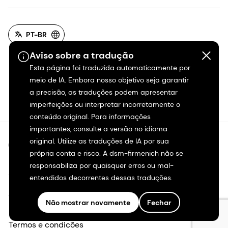
PT-BR
Aviso sobre a tradução
Esta página foi traduzida automaticamente por
meio de IA. Embora nosso objetivo seja garantir
a precisão, as traduções podem apresentar
imperfeições ou interpretar incorretamente o
conteúdo original. Para informações
importantes, consulte a versão no idioma
original. Utilize as traduções de IA por sua
©2026 dsm-firmenich. Todos os direitos reservados.
própria conta e risco. A dsm-firmenich não se
responsabiliza por quaisquer erros ou mal-
Aviso de privacidade
entendidos decorrentes dessas traduções.
Termos de uso
Não mostrar novamente
Fechar
Termos e condições