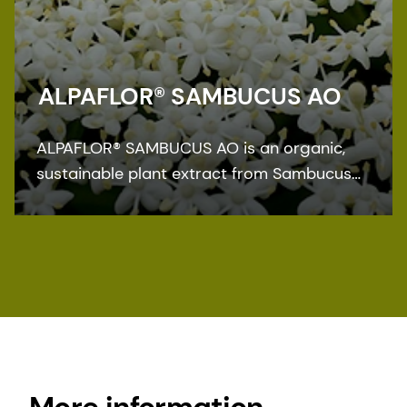
ALPAFLOR® SAMBUCUS AO
ALPAFLOR® SAMBUCUS AO is an organic,
sustainable plant extract from Sambucus
nigra. Proven in vitro to reduce VEGF
biosynthesis, this alpine extract is the ideal
active ingredient for all types of
formulations to protect against the
appearance of puffiness and heavy legs.
The bioactive is ECOCERT, COSMOS, and
NATRUE organic certified, and Fair for Life
fair trade certified.