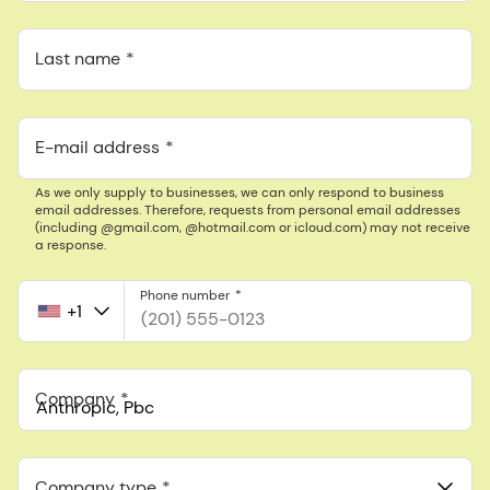
Last name
E-mail address
As we only supply to businesses, we can only respond to business
email addresses. Therefore, requests from personal email addresses
(including @gmail.com, @hotmail.com or icloud.com) may not receive
a response.
Phone number
+1
United
States
+1
Company
Anthropic, PBC
548 Market St Pmb 90375, San Francisco, California, US
Company type