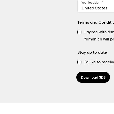
Your location
United States
Terms and Conditi
I agree with d
firmenich will 
Stay up to date
I'd like to rec
Download SDS