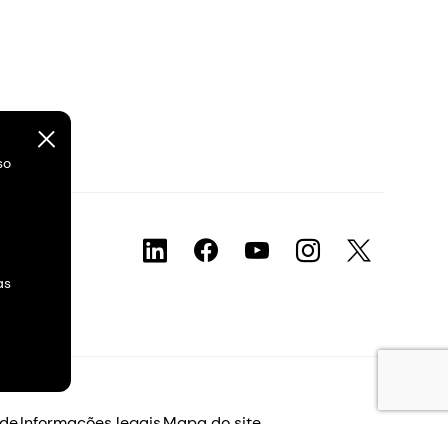
so
as
ade
Informações legais
Mapa do site