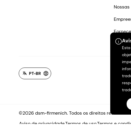
Nossas 
Empree
Fornec
Avi
Entre e
Esta
obje
impe
info
PT-BR
trad
resp
trad
©2026 dsm-firmenich. Todos os direitos reservados
Aviso de privacidade
Termos de uso
Termos e condi