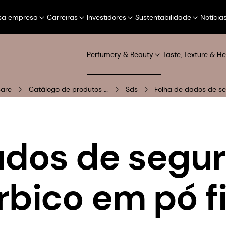
sa empresa
Carreiras
Investidores
Sustentabilidade
Notícia
Perfumery & Beauty
Taste, Texture & He
Care
Catálogo de produtos digitais
Sds
Folha de dados de se
ados de segu
rbico em pó f