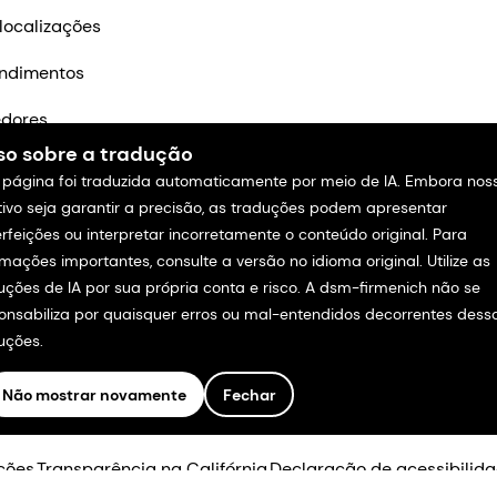
localizações
ndimentos
edores
so sobre a tradução
m contato
 página foi traduzida automaticamente por meio de IA. Embora nos
tivo seja garantir a precisão, as traduções podem apresentar
rfeições ou interpretar incorretamente o conteúdo original. Para
rmações importantes, consulte a versão no idioma original. Utilize as
uções de IA por sua própria conta e risco. A dsm-firmenich não se
onsabiliza por quaisquer erros ou mal-entendidos decorrentes dess
uções.
Não mostrar novamente
Fechar
.
ções
Transparência na Califórnia
Declaração de acessibilid