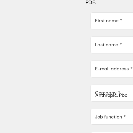
PDF.
First name
Last name
E-mail address
Company
Anthropic, PBC
548 Market St Pmb 9037
Job function