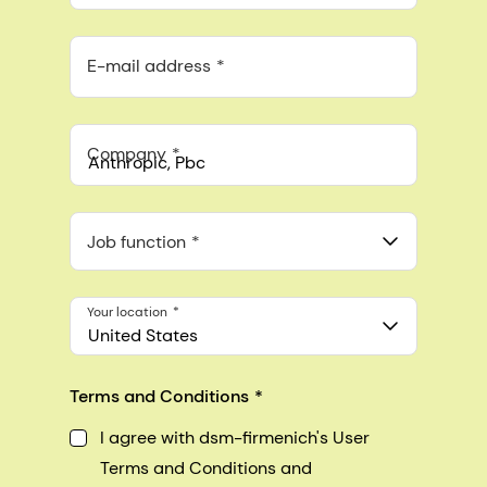
E-mail address
Company
Anthropic, PBC
548 Market St Pmb 90375, San Francisco, California, US
Job function
Your location
United States
Terms and Conditions
I agree with dsm-firmenich's User
Terms and Conditions and