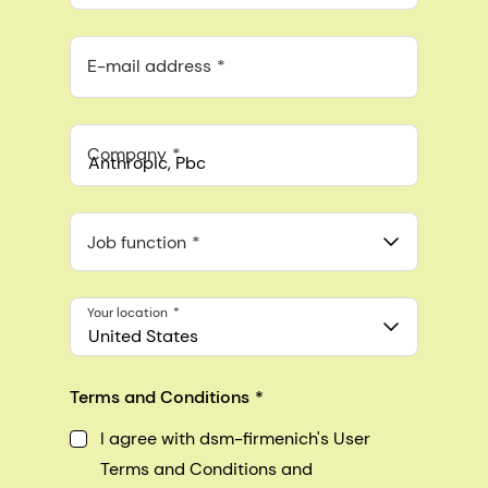
E-mail address
Company
Anthropic, PBC
548 Market St Pmb 90375, San Francisco, California, US
Job function
Your location
United States
Terms and Conditions
I agree with dsm-firmenich's User
Terms and Conditions and