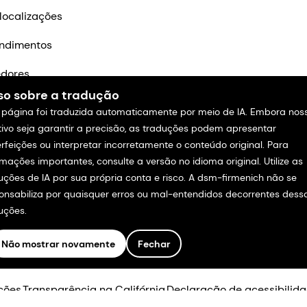
localizações
ndimentos
edores
so sobre a tradução
m contato
 página foi traduzida automaticamente por meio de IA. Embora nos
tivo seja garantir a precisão, as traduções podem apresentar
rfeições ou interpretar incorretamente o conteúdo original. Para
rmações importantes, consulte a versão no idioma original. Utilize as
uções de IA por sua própria conta e risco. A dsm-firmenich não se
onsabiliza por quaisquer erros ou mal-entendidos decorrentes dess
uções.
Não mostrar novamente
Fechar
.
ções
Transparência na Califórnia
Declaração de acessibilid