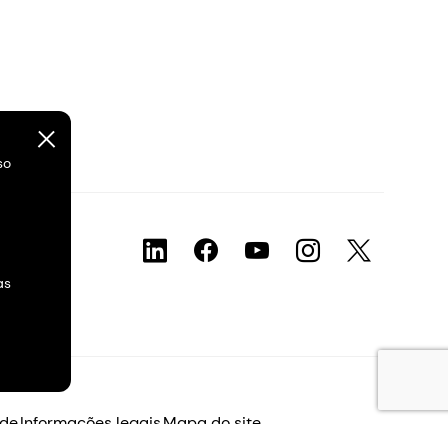
so
as
ade
Informações legais
Mapa do site