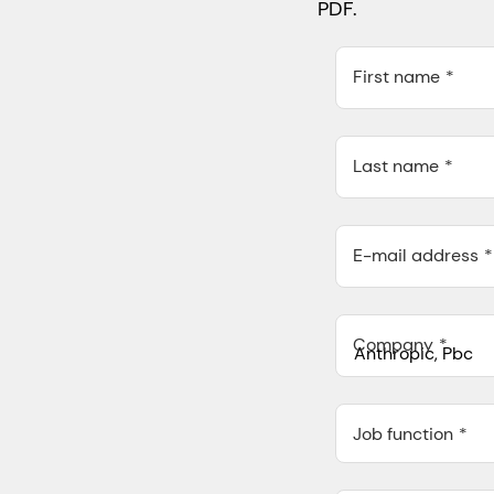
PDF.
First name
Last name
E-mail address
Company
Anthropic, PBC
548 Market St Pmb 9037
Job function