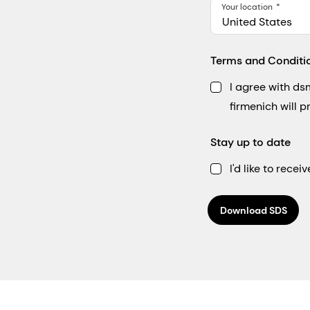
Your location
United States
Terms and Conditi
I agree with d
firmenich will 
Stay up to date
I'd like to rec
Download SDS