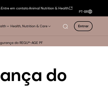
s
Entre em contato
Animal Nutrition & Health
PT-BR
alth
Health, Nutrition & Care
Entrar
egurança do REGU®-AGE PF
rança do