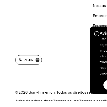
Nossas 
Empree
Fornec
Avi
Entre e
Esta
obje
impe
info
PT-BR
trad
resp
trad
©2026 dsm-firmenich. Todos os direitos reservados
Aviso de privacidade
Termos de uso
Termos e condi