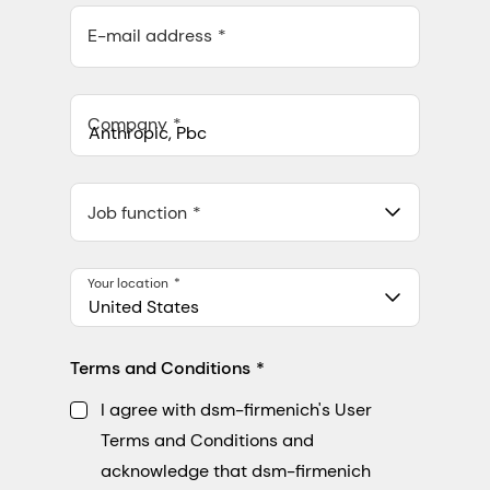
E-mail address
Company
Anthropic, PBC
548 Market St Pmb 90375, San Francisco, California, US
Job function
Your location
United States
Terms and Conditions
I agree with dsm-firmenich's User
Terms and Conditions and
acknowledge that dsm-firmenich