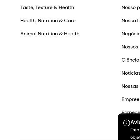
Taste, Texture & Health
Nosso p
Health, Nutrition & Care
Nossa l
Animal Nutrition & Health
Negócio
Nossos 
Ciência
Notícia
Nossas 
Empree
Fornec
Avi
Entre e
Esta
obje