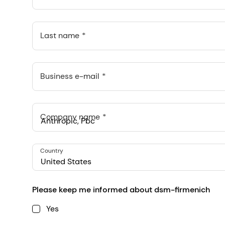
Last name
Business e-mail
Company name
Anthropic, PBC
Country
548 Market St Pmb 90375, San Francisco, California, US
United States
Please keep me informed about dsm-firmenich
Yes