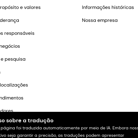
ropósito e valores
Informações históricas
iderança
Nossa empresa
s responsáveis
negócios
 e pesquisa
s
localizações
ndimentos
edores
so sobre a tradução
m contato
 página foi traduzida automaticamente por meio de IA. Embora nos
tivo seja garantir a precisão, as traduções podem apresentar