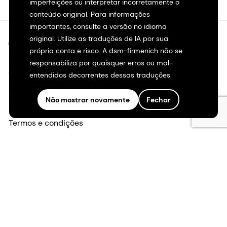
imperfeições ou interpretar incorretamente o
conteúdo original. Para informações
importantes, consulte a versão no idioma
original. Utilize as traduções de IA por sua
©2026 dsm-firmenich. Todos os direitos reservados.
própria conta e risco. A dsm-firmenich não se
responsabiliza por quaisquer erros ou mal-
Aviso de privacidade
entendidos decorrentes dessas traduções.
Termos de uso
Não mostrar novamente
Fechar
Termos e condições
Transparência na Califórnia
Declaração de acessibilidade
Informações legais