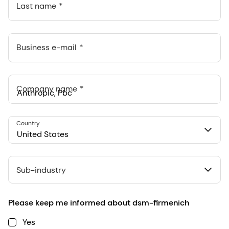
Last name
Business e-mail
Company name
Anthropic, PBC
Country
548 Market St Pmb 90375, San Francisco, California, US
United States
Sub-industry
Please keep me informed about dsm-firmenich
Yes