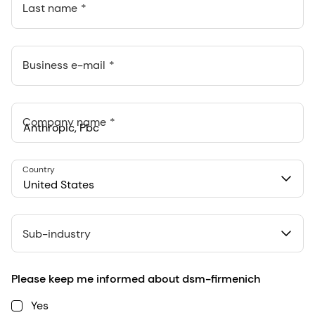
Last name
Business e-mail
Company name
Anthropic, PBC
Country
548 Market St Pmb 90375, San Francisco, California, US
United States
Sub-industry
Please keep me informed about dsm-firmenich
Yes