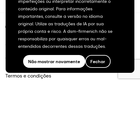
imperfeições ou interpretar incorretamente o
conteúdo original. Para informações
importantes, consulte a versão no idioma
original. Utilize as traduções de IA por sua
©2026 dsm-firmenich. Todos os direitos reservados.
própria conta e risco. A dsm-firmenich não se
responsabiliza por quaisquer erros ou mal-
Aviso de privacidade
entendidos decorrentes dessas traduções.
Termos de uso
Não mostrar novamente
Fechar
Termos e condições
Transparência na Califórnia
Declaração de acessibilidade
Informações legais