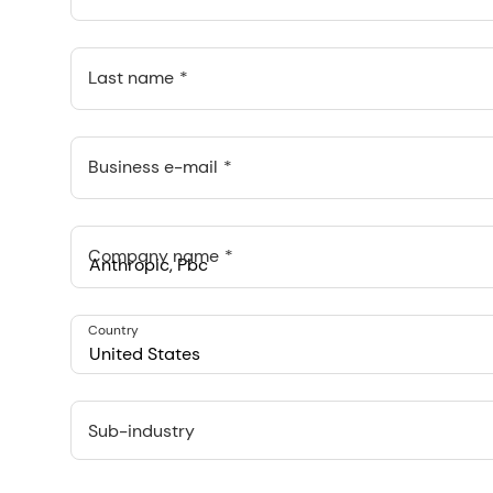
Last name
Business e-mail
Company name
Anthropic, PBC
Country
548 Market St Pmb 90375, San Francisco, California, US
United States
Sub-industry