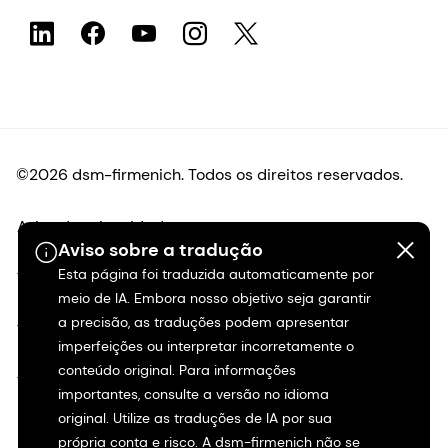
©2026 dsm-firmenich. Todos os direitos reservados.
Aviso de privacidade
Aviso sobre a tradução
Esta página foi traduzida automaticamente por
Termos de uso
meio de IA. Embora nosso objetivo seja garantir
a precisão, as traduções podem apresentar
Termos e condições
imperfeições ou interpretar incorretamente o
conteúdo original. Para informações
Transparência na Califórnia
importantes, consulte a versão no idioma
original. Utilize as traduções de IA por sua
Declaração de acessibilidade
própria conta e risco. A dsm-firmenich não se