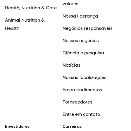
Empreendimentos
Fornecedores
Entre em contato
Investidores
Carreiras
Shares & ADRs
Por que trabalhar na
dsm-firmenich?
Informações históricas
Empregos na dsm-
Nossa empresa
firmenich
Histórias de carreira
Inclusão e
pertencimento
Início da carreira