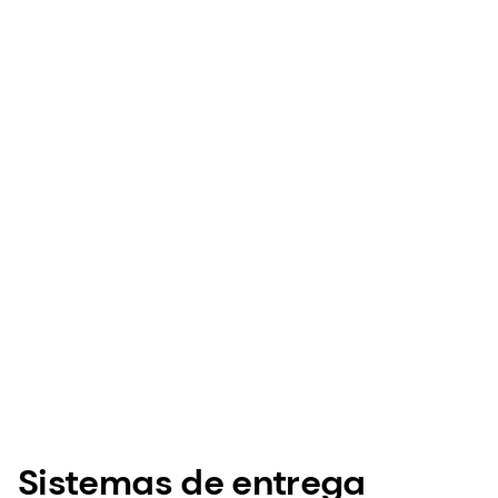
Sistemas de entrega
Nossas tecnologias e conhecimentos
especializados proporcionam o perfil de sabor, o
mascaramento de notas estranhas, a liberação,
a proteção e os tamanhos de partículas
necessários para criar a experiência ideal para
encantar os consumidores.
Saiba mais