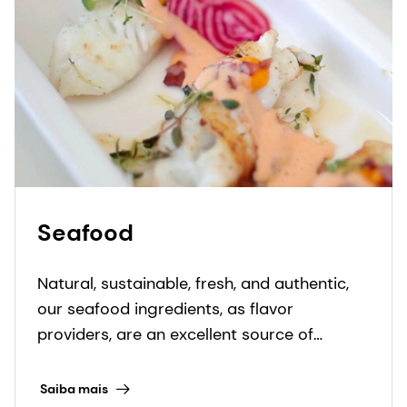
Seafood
Natural, sustainable, fresh, and authentic,
our seafood ingredients, as flavor
providers, are an excellent source of
essential amino acids and fatty acids and
provide numerous health benefits.
Saiba mais