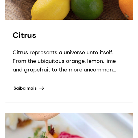
Citrus represents a universe unto itself.
From the ubiquitous orange, lemon, lime
and grapefruit to the more uncommon
mandarin, clementine, yuzu and tangerine,
there is always something new to discover.
Saiba mais