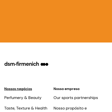
Nossos negócios
Nossa empresa
Perfumery & Beauty
Our sports partnerships
Taste, Texture & Health
Nosso propósito e
valores
Health, Nutrition & Care
Nossa liderança
Animal Nutrition &
Health
Negócios responsáveis
Nossos negócios
Ciência e pesquisa
Notícias
Nossas localizações