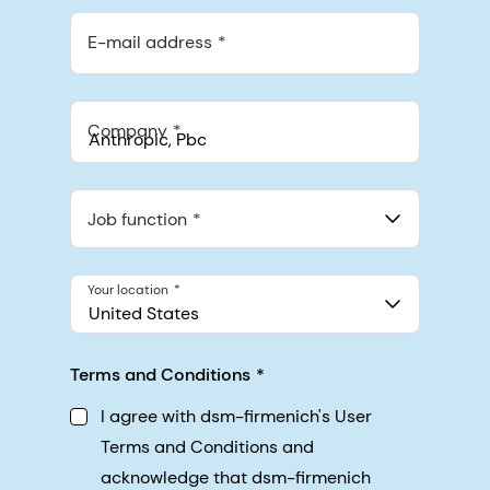
E-mail address
Company
Anthropic, PBC
548 Market St Pmb 90375, San Francisco, California, US
Job function
Your location
United States
Terms and Conditions
I agree with dsm-firmenich's User
Terms and Conditions and
acknowledge that dsm-firmenich