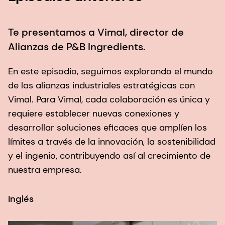
Te presentamos a Vimal, director de
T
Alianzas de P&B Ingredients.
A
En este episodio, seguimos explorando el mundo
A
de las alianzas industriales estratégicas con
e
Vimal. Para Vimal, cada colaboración es única y
q
requiere establecer nuevas conexiones y
m
desarrollar soluciones eficaces que amplíen los
i
límites a través de la innovación, la sostenibilidad
U
y el ingenio, contribuyendo así al crecimiento de
e
nuestra empresa.
p
Inglés
I