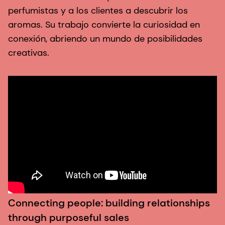
perfumistas y a los clientes a descubrir los
S
aromas. Su trabajo convierte la curiosidad en
l
conexión, abriendo un mundo de posibilidades
p
creativas.
s
g
p
Connecting people: building relationships
through purposeful sales