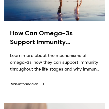
How Can Omega-3s
Support Immunity
Throughout Life?
Learn more about the mechanisms of
omega-3s, how they can support immunity
throughout the life stages and why immune
health solutions need to be tailored to the
specific nutritional needs of each age
Más información
group.