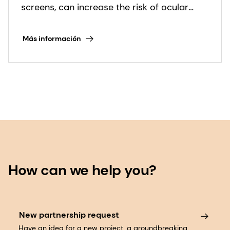
screens, can increase the risk of ocular
damage as people age. There is a growing
body of scientific evidence supporting the
Más información
role of micronutrients such as lutein,
zeaxanthin and omega-3 fatty acids in eye
health in older populations when part of a
long-term eye health strategy.
How can we help you?
New partnership request
Have an idea for a new project, a groundbreaking