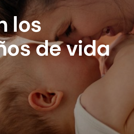
n los
ños de vida