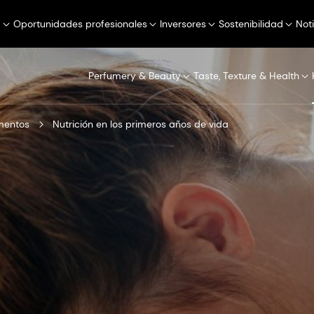
a
Oportunidades profesionales
Inversores
Sostenibilidad
Not
Perfumery & Beauty
Taste, Texture & Health
mentos
Nutrición en los primeros años de vida