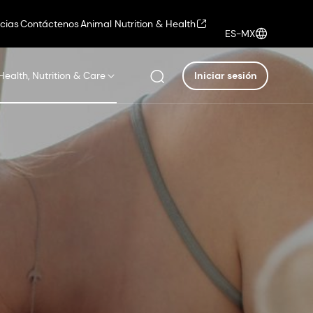
icias
Contáctenos
Animal Nutrition & Health
ES-MX
Health, Nutrition & Care
Iniciar sesión