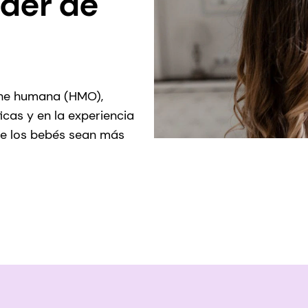
der de
che humana (HMO),
icas y en la experiencia
ue los bebés sean más