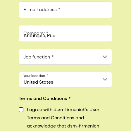
E-mail address
Company
Anthropic, PBC
548 Market St Pmb 90375, San Francisco, California, US
Job function
Your location
United States
Terms and Conditions
I agree with dsm-firmenich's User
Terms and Conditions and
acknowledge that dsm-firmenich