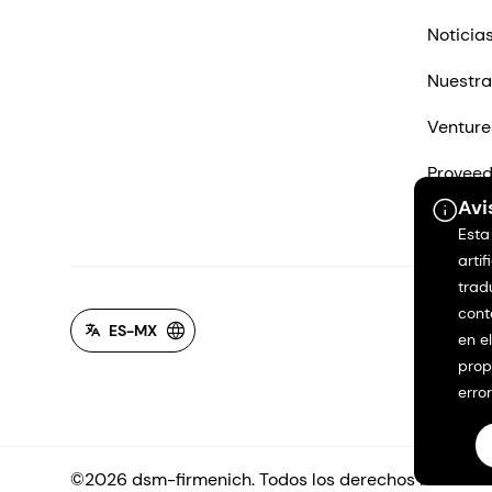
Noticia
Nuestra
Venture
Proveed
Avi
Contác
Esta
artif
trad
cont
ES-MX
en e
prop
erro
©2026 dsm-firmenich. Todos los derechos reservad