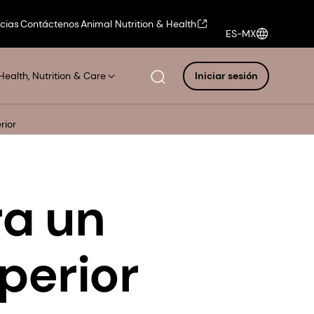
icias
Contáctenos
Animal Nutrition & Health
ES-MX
Health, Nutrition & Care
Iniciar sesión
rior
ra un
perior