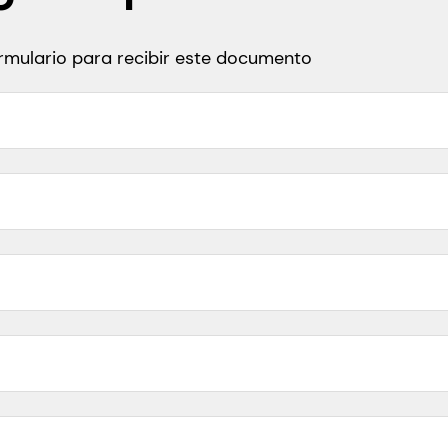
formulario para recibir este documento
 San Francisco, California, US