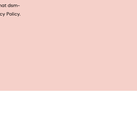
that dsm-
cy Policy.