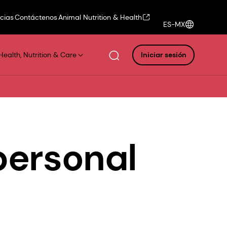
icias
Contáctenos
Animal Nutrition & Health
ES-MX
Health, Nutrition & Care
Iniciar sesión
personal