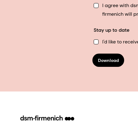
I agree with d
firmenich will 
Stay up to date
I'd like to rec
Download