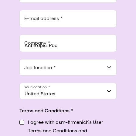
E-mail address
Company
Anthropic, PBC
548 Market St Pmb 90375, San Francisco, California, US
Job function
Your location
United States
Terms and Conditions
I agree with dsm-firmenich's User
Terms and Conditions and