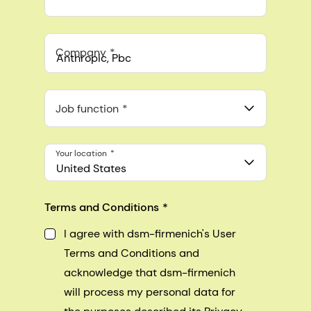
Company
Anthropic, PBC
548 Market St Pmb 90375, San Francisco, California, US
Job function
Your location
United States
Terms and Conditions
I agree with dsm-firmenich's User
Terms and Conditions and
acknowledge that dsm-firmenich
will process my personal data for