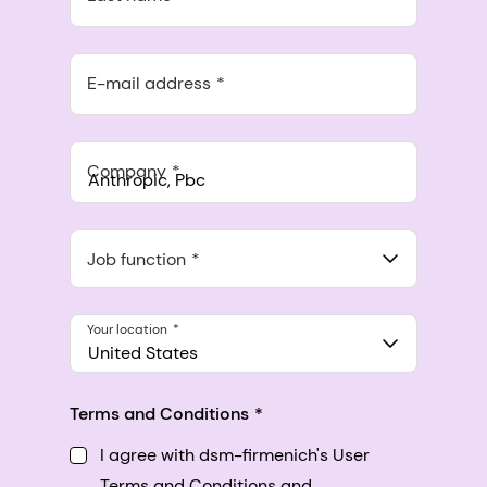
E-mail address
Company
Anthropic, PBC
548 Market St Pmb 90375, San Francisco, California, US
Job function
Your location
United States
Terms and Conditions
I agree with dsm-firmenich's User
Terms and Conditions and