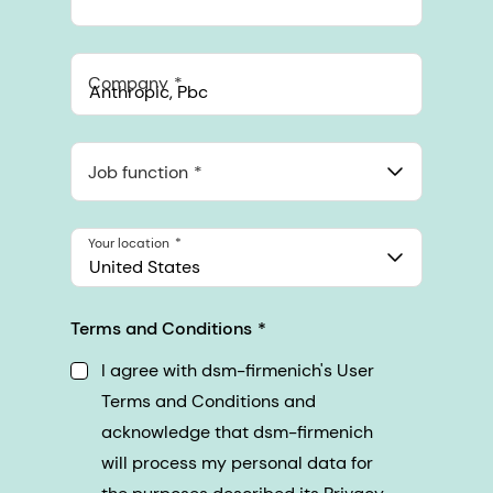
Company
Anthropic, PBC
548 Market St Pmb 90375, San Francisco, California, US
Job function
Your location
United States
Terms and Conditions
I agree with dsm-firmenich's User
Terms and Conditions and
acknowledge that dsm-firmenich
will process my personal data for