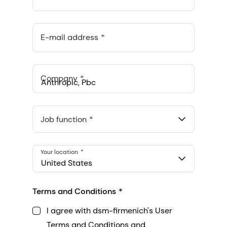
E-mail address
Company
Anthropic, PBC
548 Market St Pmb 90375, San Francisco, California, US
Job function
Your location
United States
Terms and Conditions
I agree with dsm-firmenich's User
Terms and Conditions and