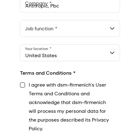
Company
Anthropic, PBC
548 Market St Pmb 90375, San Francisco, California, US
Job function
Your location
United States
Terms and Conditions
I agree with dsm-firmenich's User
Terms and Conditions and
acknowledge that dsm-firmenich
will process my personal data for
the purposes described its Privacy
Policy.