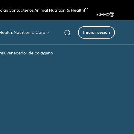
icias
Contáctenos
Animal Nutrition & Health
ES-MX
Health, Nutrition & Care
Iniciar sesión
 rejuvenecedor de colágeno