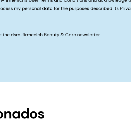
sm-firmenich's User Terms and Conditions and acknowledge 
process my personal data for the purposes described its Priva
eive the dsm-firmenich Beauty & Care newsletter.
ionados