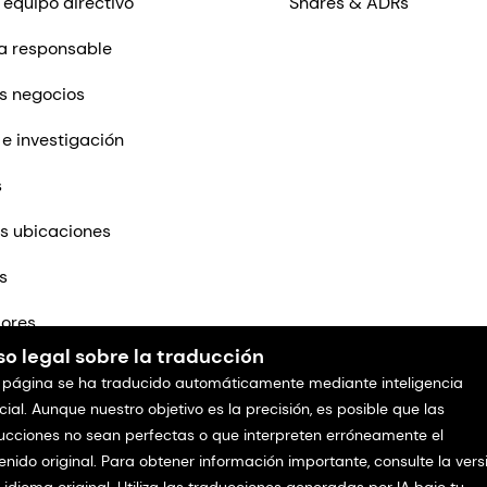
 equipo directivo
Shares & ADRs
a responsable
s negocios
 e investigación
s
s ubicaciones
s
ores
so legal sobre la traducción
tenos
 página se ha traducido automáticamente mediante inteligencia
icial. Aunque nuestro objetivo es la precisión, es posible que las
ucciones no sean perfectas o que interpreten erróneamente el
enido original. Para obtener información importante, consulte la vers