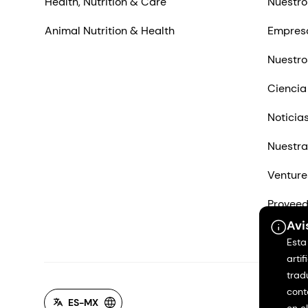
Health, Nutrition & Care
Nuestro
Animal Nutrition & Health
Empres
Nuestro
Ciencia
Noticia
Nuestra
Venture
Proveed
Avi
Contác
Esta
artif
trad
cont
ES-MX