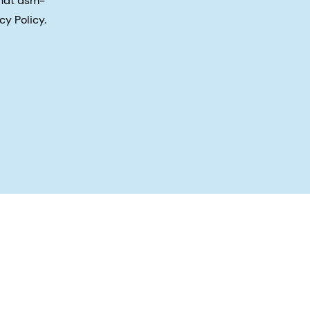
that dsm-
cy Policy.