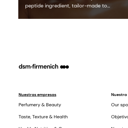
peptide ingredient, tailor-made to
ensure best performance for high-
performing, facial anti-ageing skin care
formulations.
Nuestras empresas
Nuestra
Perfumery & Beauty
Our spo
Taste, Texture & Health
Objetiv