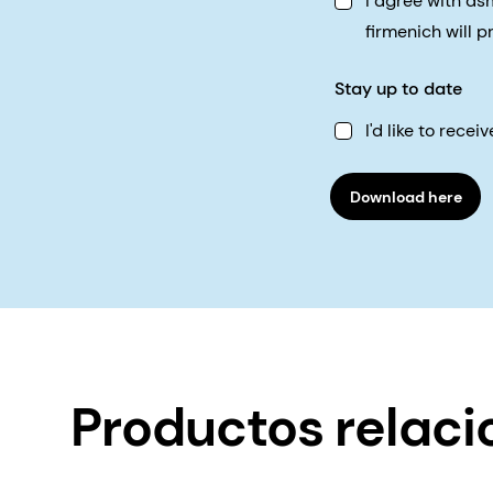
I agree with d
firmenich will 
Stay up to date
I'd like to rec
Download here
Productos relac