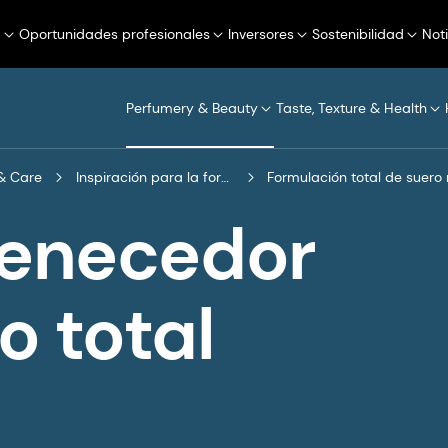
a
Oportunidades profesionales
Inversores
Sostenibilidad
Not
Perfumery & Beauty
Taste, Texture & Health
& Care
Inspiración para la formulación
Formulación total de suero
venecedor
o total