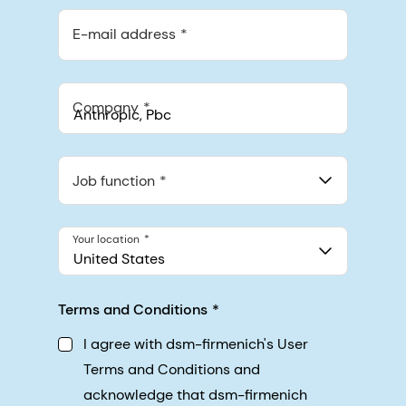
E-mail address
Company
Anthropic, PBC
548 Market St Pmb 90375, San Francisco, California, US
Job function
Your location
United States
Terms and Conditions
I agree with dsm-firmenich's User
Terms and Conditions and
acknowledge that dsm-firmenich