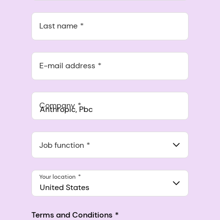
Last name
E-mail address
Company
Anthropic, PBC
548 Market St Pmb 90375, San Francisco, California, US
Job function
Your location
United States
Terms and Conditions