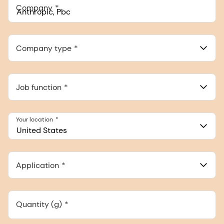
Company
Anthropic, PBC
548 Market St Pmb 90375, San Francisco, California, US
Company type
Job function
Your location
United States
Application
Quantity (g)