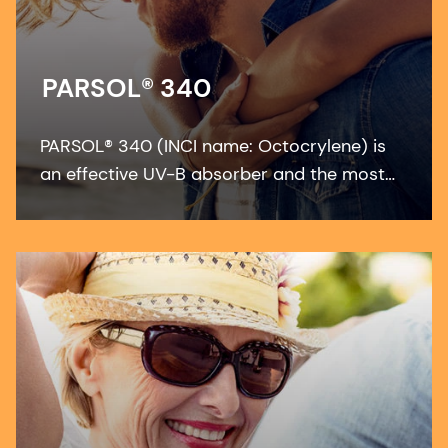
PARSOL® 340
PARSOL® 340 (INCI name: Octocrylene) is
an effective UV-B absorber and the most
effective photostabilizer for solid, crystalline
UV absorbers like PARSOL® 5000, PARSOL®
1789, Ethylhexyl Triazone and Diethylamino
Hydroxybenzoyl Hexyl Benzoate.