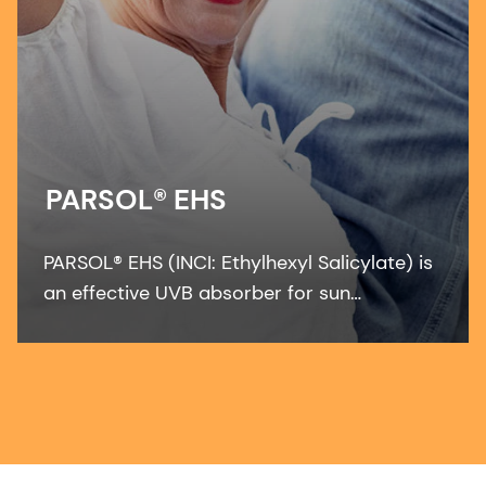
PARSOL® EHS
PARSOL® EHS (INCI: Ethylhexyl Salicylate) is
an effective UVB absorber for sun
protection formulations. This colorless
liquid UV filter is an effective solvent for
many solid filters like PARSOL® 1789.